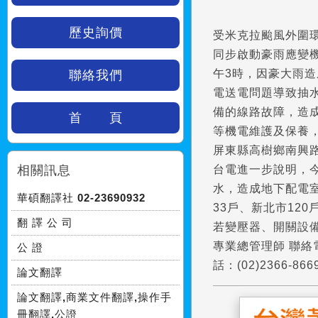
歷史詢價
受米克拉颱風外圍環
同步啟動豪雨應變機
午3時，因豪大雨造
聯絡我們
電送電問題導致抽
備的線路故障，造
首 頁
等機電維護及保養
屏東縣高樹鄉南興
相關訊息
台電進一步說明，今
水，造成地下配電
華碩翻譯社 02-23690932
33戶、新北市12
翻 譯 公 司
若變壓器、開關設
專業總管理師 聯絡電話：
公 證
話：(02)2366-8669
論文翻譯
論文翻譯,商業文件翻譯,操作手
冊翻譯,公證