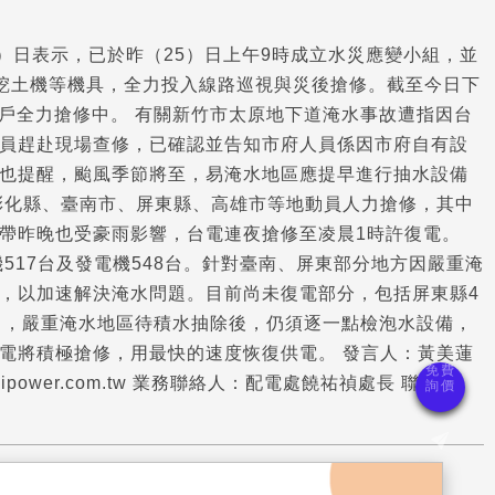
）日表示，已於昨（25）日上午9時成立水災應變小組，並
、挖土機等機具，全力投入線路巡視與災後搶修。截至今日下
675戶全力搶修中。 有關新竹市太原地下道淹水事故遭指因台
員趕赴現場查修，已確認並告知市府人員係因市府自有設
也提醒，颱風季節將至，易淹水地區應提早進行抽水設備
彰化縣、臺南市、屏東縣、高雄市等地動員人力搶修，其中
帶昨晚也受豪雨影響，台電連夜搶修至凌晨1時許復電。
機517台及發電機548台。針對臺南、屏東部分地方因嚴重淹
，以加速解決淹水問題。目前尚未復電部分，包括屏東縣4
指出，嚴重淹水地區待積水抽除後，仍須逐一點檢泡水設備，
電將積極搶修，用最快的速度恢復供電。 發言人：黃美蓮
3@taipower.com.tw 業務聯絡人：配電處饒祐禎處長 聯絡電