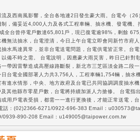
流及西南風影響，全台各地連2日發生豪大雨。台電今（26
制，備妥近4,000人力及各式工程車輛、抽水機、發電機
成全台曾停電戶數達65,801戶，現已復電逾98%，剩餘 
水機無法抽水，台電澄清，今日上午台電立即會同新竹市府人
成抽水馬達異常，並非台電送電問題，台電供電皆正常。台電
，以備不時之需。 台電說明，因應豪大雨災害，昨日已針對
路一帶因雷擊造成高壓線路斷裂，新北市三芝區淡金路二段一
日台電全國部署人力共3,756人，工程車輛1,754輛，抽水
室有進水情形，中央、地方政府及台電已共同協調調度抽水機
0戶及其他縣市零星戶數，台電將持續加派人力搶修。 台電
備或用戶電表受損，都需一一進行更換後，才能正常送電，台
(02)2366-6271/0922-696-383 Email：u03057
/0939-890-208 Email：u149005@taipower.com.tw