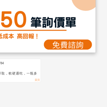
784
然萃取，軟硬通吃，一瓶多