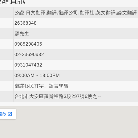
連絡資訊
公證,日文翻譯,翻譯,翻譯公司,翻譯社,英文翻譯,論文翻
26368348
廖先生
0989
2
9
8
406
02-2
3
6
9
0932
0931047432
09:00AM - 18:00PM
翻譯移民打字、語言學習
台北市大安區羅斯福路3段297號6樓之ㄧ