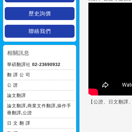
歷史詢價
聯絡我們
相關訊息
華碩翻譯社 02-23690932
翻 譯 公 司
公 證
論文翻譯
【
公證、日文翻譯
論文翻譯,商業文件翻譯,操作手
冊翻譯,公證
日 文 翻 譯