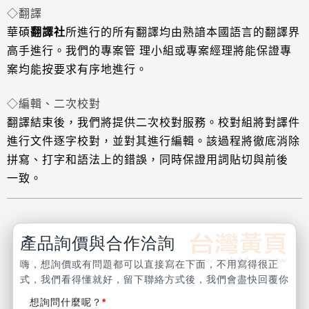
◇翻譯
華碩
翻譯社
所進行的所有翻譯均由熟諳本國語言的翻譯界
高手進行。我們的專案管 理小組或專案經理將能保證專
案均
能按要求有序地進
行。
◇編輯、二次校對
翻譯結束後，我們將提供二次校對服務。校對組將對譯件
進行文件逐字校對，並對其進行編輯。該過程將徹底消除
拼
寫、打字和語法上
的錯誤，同時保證用詞貼切與前後
一致。
產品詢價與合作洽詢
嗨，想詢價或有問題都可以直接寫在下面，不用寫得很正
式，我們看得懂就好，留下聯絡方式後，我們會盡快回覆你
想詢問什麼呢？