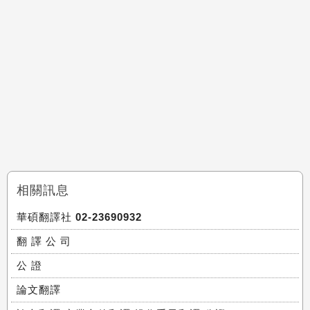
相關訊息
華碩翻譯社 02-23690932
翻 譯 公 司
公 證
論文翻譯