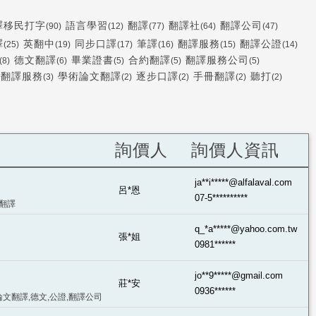
譯移民打字
語言學習
翻譯
翻譯社
翻譯公司
(90)
(12)
(77)
(64)
(47)
譯
英翻中
同步口譯
筆譯
翻譯服務
翻譯公證
(25)
(19)
(17)
(16)
(15)
(14)
德文翻譯
畢業證書
合約翻譯
翻譯服務公司
(8)
(6)
(5)
(5)
(5)
文翻譯服務
學術論文翻譯
逐步口譯
手冊翻譯
聽打
(3)
(2)
(2)
(2)
(2)
詢價人
詢價人資訊
ja**i*****@alfalaval.com
呂*恩
07-5**********
證翻譯
q_*a*****@yahoo.com.tw
張*姐
0981******
jo**9*****@gmail.com
莊*安
0936******
論文翻譯,德文,公證,翻譯公司