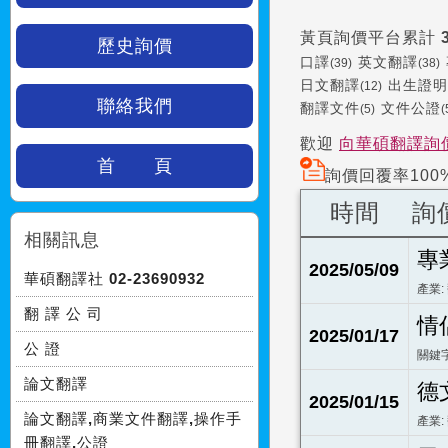
黃頁詢價平台累計
歷史詢價
口譯
英文翻譯
(39)
(38)
日文翻譯
出生證明
(12)
聯絡我們
翻譯文件
文件公證
(5)
(
歡迎
向華碩翻譯詢
首 頁
詢價回覆率100
時間
詢
相關訊息
專
2025/05/09
華碩翻譯社 02-23690932
產業:
翻 譯 公 司
情
2025/01/17
公 證
關鍵字
論文翻譯
德
2025/01/15
論文翻譯,商業文件翻譯,操作手
產業:
冊翻譯,公證