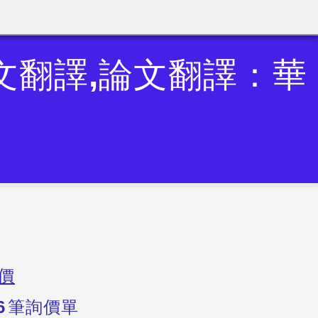
英文翻譯,論文翻譯：華
價
6
筆詢價單