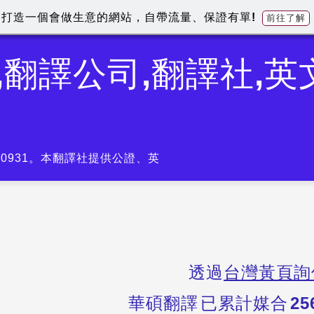
打造一個會做生意的網站，自帶流量、保證有單!
前往了解
,翻譯公司,翻譯社,
-0931。本翻譯社提供公證、英
透過
台灣黃頁詢
華碩翻譯
已累計媒合
25