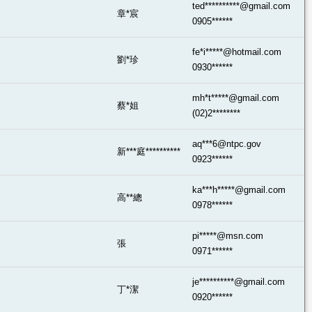
ted**********@gmail.com
章*宸
0905******
fe*i*****@hotmail.com
劉*珍
0930******
mh*t*****@gmail.com
蔡*姐
(02)2********
aq***6@ntpc.gov
新***庭**********
0923******
ka***h*****@gmail.com
高**總
0978******
pi*****@msn.com
張
0971******
je**********@gmail.com
丁*潔
0920******