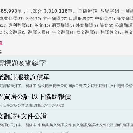
翻
365,993
單，已媒合
3,310,116
單。
華碩翻譯
匹配字組：
專業翻譯
公證
文件翻譯
口譯服務
中翻英
論文翻
(37)
(30)
(27)
(27)
(26)
專利翻譯
英文
網頁翻譯
外文翻譯
論文
公證翻譯
(11)
(11)
(10)
(9)
(8)
(8)
法文翻譯
翻譯人員
中文翻譯
韓文翻譯
翻譯英文
英
5)
(5)
(4)
(4)
(3)
(3)
價
%
價標題&關鍵字
業翻譯服務詢價單
 翻譯移民打字。 關鍵字: 論文翻譯,翻譯公司,同步口譯,英文翻譯,翻譯社,文件翻譯,公
侶買房公証 以下協助報價
: 出生證明公證,遺囑,遺囑公證,公證,翻譯
文翻譯+文件公證
 翻譯移民打字。 關鍵字: 中翻英,英文翻譯,文件,德文翻譯,翻譯社,文件公證,證明,翻譯,