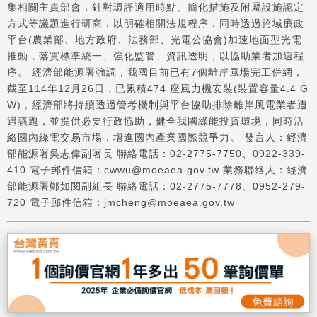
集相關主責部會，針對環評適用時點、簡化措施及附屬設施認定
方式等議題進行研商，以明確相關法規程序，同時透過跨域廉政
平台(農業部、地方政府、法務部、光電公協會)加速地面型光電
推動，落實標準統一、強化監管、資訊透明，以協助業者加速程
序。 經濟部能源署強調，我國目前已有7個離岸風場完工併網，
截至114年12月26日，已累積474 座風力機安裝(裝置容量4.4 G
W)，經濟部將持續透過管考機制與平台協助排除離岸風電業者遭
遇議題，並提供必要行政協助，健全我國綠能投資環境，同時活
絡國內綠電交易市場，增進國內產業國際競爭力。 發言人：經濟
部能源署吳志偉副署長 聯絡電話：02-2775-7750、0922-339-
410 電子郵件信箱：cwwu@moeaea.gov.tw 業務聯絡人：經濟
部能源署鄭如閔副組長 聯絡電話：02-2775-7778、0952-279-
720 電子郵件信箱：jmcheng@moeaea.gov.tw