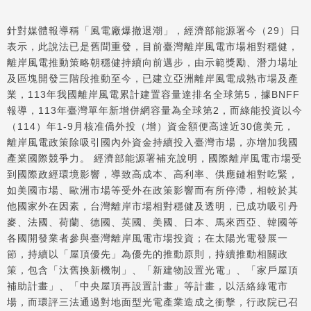
針對媒體報導稱「風電廠爆撤退潮」，經濟部能源署今（29）日
表示，此說法已是舊聞重發，目前臺灣離岸風電市場相對穩健，
離岸風電推動策略朝穩健持續向前邁步，由示範獎勵、潛力場址
及區塊開發三階段推動至今，已建立亞洲離岸風電成熟市場及產
業，113年我國離岸風電累計建置容量達排名全球第5，據BNFF
報導，113年臺灣單年新增併網容量為全球第2，而綠能投資以今
（114）年1-9月核准僑外投（增）資金額便高達近30億美元，
離岸風電政策除吸引國內外資金持續投入臺灣市場，亦增加我國
產業國際競爭力。 經濟部能源署補充說明，國際離岸風電市場受
到國際政經環境影響，導致高成本、高利率、供應鏈相對吃緊，
如美國市場、歐洲市場等受外在政策影響而有所停滯，相較於其
他國家外在因素，台灣離岸市場相對穩健及透明，已成功吸引丹
麥、法國、荷蘭、德國、英國、美國、日本、馬來西亞、韓國等
各國開發業者參與臺灣離岸風電市場投資；在太陽光電發展一
節，持續以「屋頂優先」為優先的推動原則，持續推動相關政
策，包含「汰舊換新機制」、「新建物設置光電」、「家戶屋頂
補助計畫」、「中央屋頂再設置計畫」等計畫，以活絡綠電市
場，而環評三法通過對地面型光電產業造成之衝擊，行政院已召