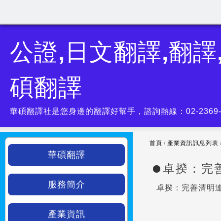
公證,日文翻譯,翻譯
碩翻譯
華碩翻譯社是您身邊的翻譯好幫手，諮詢熱線：02-2369
首頁
/
產業資訊訊息列表
華碩翻譯
卓揆：完
服務簡介
卓揆：完善清明
產業資訊