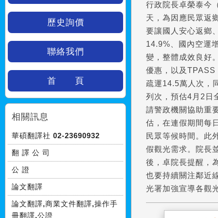
行政院長卓榮泰今（
天，為因應民眾返
歷史詢價
要讓國人安心返鄉、
14.9%、國內空
聯絡我們
變，整體成效良好。
優惠，以及TPAS
首 頁
疏運14.5萬人次
列次，預估4月2日
請警政機關協助重
相關訊息
估，在連假期間每日
華碩翻譯社 02-23690932
民眾等候時間。此外
假觀光需求。院長
翻 譯 公 司
後，卓院長提醒，
公 證
也要持續關注鄰近
論文翻譯
光署加強宣導各觀
論文翻譯,商業文件翻譯,操作手
冊翻譯,公證