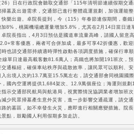
26）日在行政院會聽取交通部「115年清明節連續假期交
鄉掃墓及出遊需求，交通部已進行整體疏運規劃，加強運能整
快樂出遊。卓院長提到，今（115）年春節連假期間，臺鐵運量
運增加8%，桃園機場總運量增加5.8%，尤其在2月14日當日
卓院長指出，4月3日預估是國道車流量高峰，請國人留意高
S 2.0+常客優惠，兩者可合併加成，最多可享42折優惠，
，同時也請交通部持續適時彈性啟動各項調度措施，確保行車
全線單日達最高載客數81.6萬人；高鐵也將加開191班次，預
要交通樞紐，確保車站秩序與疏散效率，讓民眾可以順利、安
入出境人次約13.7萬至15.5萬左右，請交通部會同桃園
，國內空運將提供1,684架次、12.9萬個座位；海運則規劃1
並指示交通部民航局與航港局，視實際情況協調業者增加班次
為減少民眾掃墓產生意外災害，進一步影響交通疏運，請交通
線路的墓區，如不幸發生火災，應即進行相關應變措施。院長
光景點，鼓勵國人利用假期多加走訪。