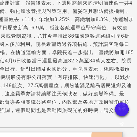
通疏運計畫」報告後表示，下週即將到來的清明節連假一共4
備、強化風險管控與對策運用、備妥運具聯防備援機制，
較去（114）年增加3.25%、高鐵增加8.3%、海運增加
達單日歷史新高16.9萬，感謝各疏運單位堅守崗位、有效應
乘載管制資訊，尤其今年推出86條國道客運路線可享6折
歡迎國人多加利用。院長希望透過各項措施，預計讓客運每日
順暢。在軌道運輸方面，卓院長進一步指出，臺鐵將加開185
估4月6日收假當日運量最高達32.3萬至34萬人左右。院長
全出行。針對出國及返國部分，卓院長表示，桃園機場預
國際機場股份有限公司落實「有序排隊、快速消化」，以減少
,149航次、27.5萬個座位，期盼能滿足離島居民返鄉及連
，適逢霧季亦請持續關注天候狀況，做好應變準備。最
部督導各相關鐵公路單位，內政部及各地方政府警消單位
強調，連假期間也是帶動國旅觀光的好時機，請交通部觀