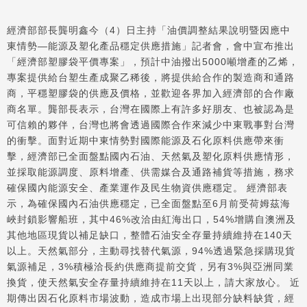
經濟部部長龔明鑫今（4）日主持「油價調整結果說明暨因應中
東情勢—能源及塑化產品穩定供應措施」記者會，會中宣布推出
「經濟部塑膠袋平價專案」，預計中油撥出5000噸增產的乙烯，
專案提供給台塑生產成聚乙稀後，將提供給合作的製造商和通路
商，平穩塑膠袋的供應及價格，並歡迎各界加入經濟部的合作廠
商名單。龔部長表示，台灣在國際上有許多好朋友、也被認為是
可信賴的夥伴，台灣也將會透過國際合作來減少中東戰事對台灣
的衝擊。面對近期中東情勢對國際能源及石化原料供應帶來衝
擊，經濟部已全面盤點國內石油、天然氣及塑化原料供應情形，
並採取能源調度、原料增產、供需媒合及通路補貨等措施，務求
確保國內能源安全、產業運作及民生物資供應穩定。 經濟部表
示，為確保國內石油供應穩定，已全面盤點至6月前受荷姆茲海
峽封鎖影響船班，其中46%改洽由紅海出口，54%增購自澳洲及
其他地區現貨以補足缺口，整體石油安全存量持續維持在140天
以上。天然氣部分，主動尋找替代氣源，94%透過緊急採購現貨
氣源補足，3%積極洽長約供應商提前交貨，另有3%與亞洲同業
換貨，使天然氣安全存量持續維持在11天以上，請大家放心。 近
期傳出因石化原料市場波動，造成市場上出現部分缺料缺貨，經