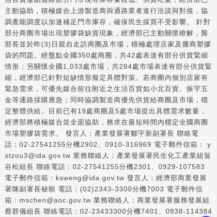
主動協助，積極媒合上游製造商與通路業者進行洽談與對接，協
調產能調度以加速補足門市庫存，確保民生採買不受影響。 針對
部分商圈市場出現塑膠袋缺貨現象，經濟部已主動關懷瞭解，龔
部長並於昨(3)日親自走訪商圈及市場，積極處理店家及攤商塑膠
袋的問題。經盤點全國350處商圈，共42處表達有部分供貨緊縮
情形；另關懷全國1,033處市場，共284處市場表達有部分供貨緊
縮，經濟部已針對短缺情形擬定具體對策。若商圈內個別店家有
緊急需求，可優先媒合前往附近之生活百貨如小北百貨、振宇五
金等通路採購應急；同時協調製造商優先供貨給商圈及市場，穩
定整體供給。目前已有19處商圈及5處市場提出具體需求數量，
經濟部將積極媒合並全面協助，務求在最短時間內穩定全國商圈
市場塑膠袋需求。 發言人：產業發展署鄒宇新副署長 聯絡電
話：02-27541255分機2902、0910-316969 電子郵件信箱： y
stzou3@ida.gov.tw 業務聯絡人：產業發展署民生化工產業組翁
谷松組長 聯絡電話：02-27541255分機2301、0929-107583
電子郵件信箱：ksweng@ida.gov.tw 發言人：經濟部商業發展
署陳副署長秘順 電話：(02)2343-3300分機7003 電子郵件信
箱：mschen@aoc.gov.tw 業務聯絡人：商業發展署服務發展組
蔡群儀組長 聯絡電話：02-23433300分機7401、0938-114384