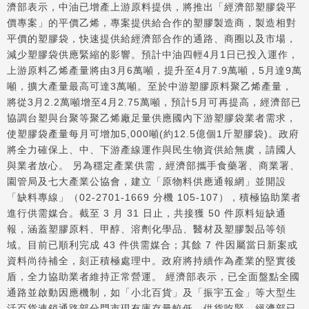
濟部表示，中油已增產上游原料提供，將推出「經濟部塑膠袋平
價專案」的平價乙烯，專案提供給合作的塑膠製造商，製造相對
平價的塑膠袋，快速提供給經濟部合作的通路、商圈以及市場，
減少塑膠袋供應緊縮的影響。預計中油四輕4月1日已投入運作，
上游原料乙烯產量將由3月6萬噸，提升至4月7.9萬噸，5月達9萬
噸，擴大產量最高可達3萬噸。至於中游塑膠原料聚乙烯產量，
將從3月2.2萬噸增至4月2.75萬噸，預計5月可再提高，經濟部已
協調台塑與台聚等聚乙烯廠足量供應國內下游塑膠袋業者需求，
使塑膠袋產量每月可增加5,000噸(約12.5億個1斤塑膠袋)。政府
將全力確保上、中、下游產線運作與民生物資供給無虞，請國人
與業者放心。 另為穩定產業供需，經濟部攜手食藥署、商業署、
園管局及七大產業公協會，建立「原物料供應通報網」並開設
「缺料專線」（02-2701-1669 分機 105-107），積極協助業者
進行供需媒合。截至 3 月 31 日止，共接獲 50 件原料短缺通
報，涵蓋塑膠原料、甲醇、溶劑化學品、醫材及塑膠製品等領
域。目前已順利完成 43 件供需媒合；其餘 7 件因屬當日新案或
資料尚待補全，刻正積極處理中。政府將持續作為產業的堅實後
盾，全力協助業者維持正常營運。 經濟部表示，已全面盤點全國
通路並啟動因應機制，如「小北百貨」及「振宇五金」等大型生
活百貨連鎖通路部分門市現有庫存量較低、供貨吃緊，經濟部已