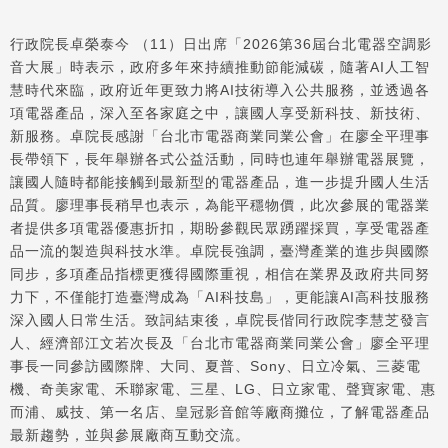
行政院長卓榮泰今 （11）日出席「2026第36屆台北電器空調影
音大展」時表示，政府多年來持續推動節能減碳，隨著AI人工智
慧時代來臨，政府近年更致力將AI技術導入公共服務，並透過各
項電器產品，深入至各家庭之中，讓國人享受新科技、新技術、
新服務。卓院長感謝「台北市電器商業同業公會」在廖全平理事
長帶領下，長年舉辦各式公益活動，同時也連年舉辦電器展覽，
讓國人隨時都能接觸到最新型的電器產品，進一步提升國人生活
品質。廖理事長稍早也表示，為能平穩物價，此次參展的電器業
者提供多項電器優惠折扣，期盼參觀民眾踴躍採買，享受電器產
品一流的製造與科技水準。卓院長強調，臺灣產業的進步與國際
同步，多項產品指標更獲得國際重視，相信在業界及政府共同努
力下，不僅能打造臺灣成為「AI科技島」，更能讓AI高科技服務
深入國人日常生活。致詞結束後，卓院長偕同行政院李慧芝發言
人、經濟部江文若次長及「台北市電器商業同業公會」廖全平理
事長一同參訪國際牌、大同、夏普、Sony、日立冷氣、三菱電
機、奇美家電、禾聯家電、三星、LG、日立家電、聲寶家電、惠
而浦、威技、第一名店、皇冠影音館等廠商攤位，了解電器產品
最新趨勢，並與參展廠商互動交流。