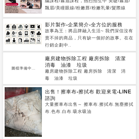
繍課程/霧眉課程，熱烈招生中 美睫/霧眉/
飄眉/美瞳眼線/粉嫩唇/粉嫩乳暈/髮際線
影片製作-企業簡介-全方位的服務
故事為王：將品牌融入生活~ 我們深信沒有
賣不掉的商品，只有缺一個好的故事。在在
行銷企劃中..
廠房建物拆除工程 廠房拆除 清潔
消毒 油漆 垃圾
圖檔準備中...
廠房建物拆除工程 廠房拆除 清潔 消
毒 油漆 垃圾
出售！擦車布-擦拭布 歡迎來電-LINE
諮詢
大量擦車布出售～ 擦車布.擦拭布.無塵擦拭
布.色布.白布.吸水吸油