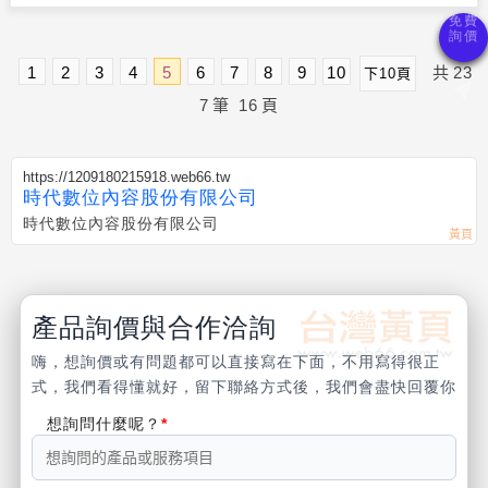
1
2
3
4
5
6
7
8
9
10
共
23
下10頁
7
筆
16
頁
https://1209180215918.web66.tw
時代數位內容股份有限公司
時代數位內容股份有限公司
產品詢價與合作洽詢
嗨，想詢價或有問題都可以直接寫在下面，不用寫得很正
式，我們看得懂就好，留下聯絡方式後，我們會盡快回覆你
想詢問什麼呢？