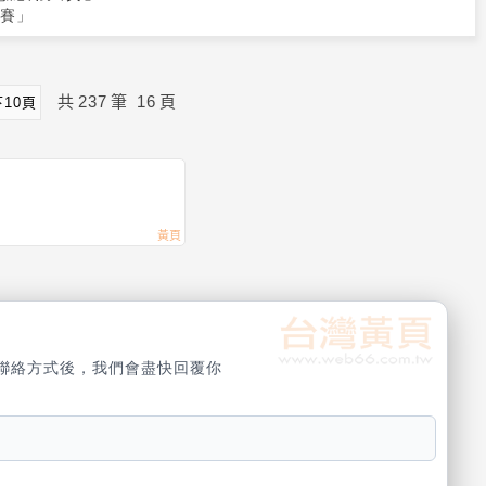
大賽」
共
237
筆
16
頁
下10頁
聯絡方式後，我們會盡快回覆你