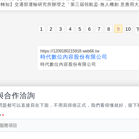
【轉知】交通部運輸研究所辦理之「第三屆領航盃-無人機創 意應用
1
2
3
4
5
6
7
8
9
10
https://1209180215918.web66.tw
時代數位內容股份有限公司
時代數位內容股份有限公司
與合作洽詢
問題都可以直接寫在下面，不用寫得很正式，我們看得懂就好，留下
？